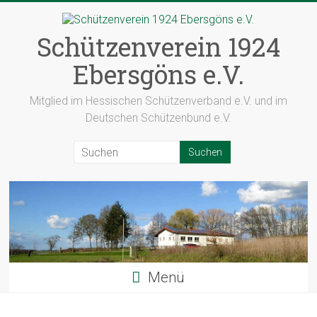
Zum
Inhalt
springen
Schützenverein 1924
Ebersgöns e.V.
Mitglied im Hessischen Schützenverband e.V. und im
Deutschen Schützenbund e.V.
Menü