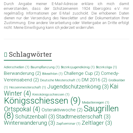
Durch Angabe meiner E-Mail-Adresse erkläre ich mich damit
einverstanden, dass der Schützenverein 1924 Ebersgöns e.V. mir
regelmäßig Informationen per E-Mail zuschickt. Die erhobenen Daten
dienen nur der Versendung des Newsletter und der Dokumentation Ihrer
Zustimmung. Eine andere Verarbeitung oder Weitergabe an Dritte erfolgt
nicht. Meine Einwilligung kann ich jederzeit widerrufen.
Schlagwörter
Adlerschießen
(1)
Baumpflanzung
(1)
Bezirksjugendkönig
(1)
Bezirksliga
(1)
Bierwanderung
(2)
Challenge Cup
(2)
Comedy-
Bikeathlon
(1)
Vereinsabend
(2)
DM 2016
(2)
Deutsche Meisterschaft
(1)
Großkaliber
Kai
Jugendschützenkönig
(3)
(1)
Hessenmeisterschaft
(1)
Winter
(4)
Kreiskönigsschiessen
(1)
Königsschiessen
(9)
Medaillenregen
(1)
Saugrillen
Ortspokal
(4)
Osteraktivwoche
(2)
(8)
Schützenball
(3)
Stadtmeisterschaft
(3)
Winterwanderung
(3)
Zeltlager
(3)
Zapfseminar
(1)