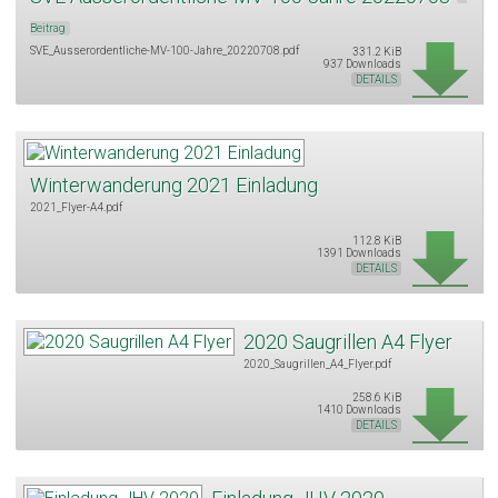
Beitrag
SVE_Ausserordentliche-MV-100-Jahre_20220708.pdf
331.2 KiB
937 Downloads
DETAILS
Winterwanderung 2021 Einladung
2021_Flyer-A4.pdf
112.8 KiB
1391 Downloads
DETAILS
2020 Saugrillen A4 Flyer
2020_Saugrillen_A4_Flyer.pdf
258.6 KiB
1410 Downloads
DETAILS