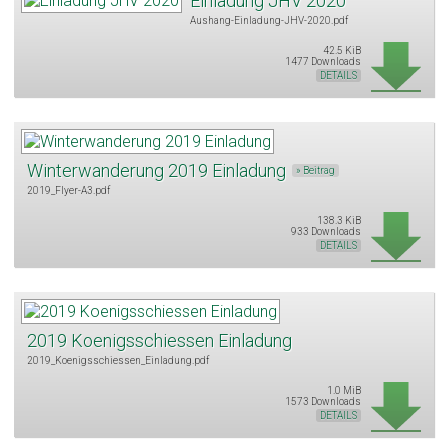
Einladung JHV 2020
Aushang-Einladung-JHV-2020.pdf
42.5 KiB
1477 Downloads
DETAILS
Winterwanderung 2019 Einladung
» Beitrag
2019_Flyer-A3.pdf
138.3 KiB
933 Downloads
DETAILS
2019 Koenigsschiessen Einladung
2019_Koenigsschiessen_Einladung.pdf
1.0 MiB
1573 Downloads
DETAILS