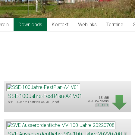
rein
Downloads
Kontakt
Weblinks
Termine
S
SSE-100Jahre-FestPlan-A4 V01
1.5 MiB
703 Downloads
SSE-100Jahre-FestPlan-A4_v01_2.pdf
DETAILS
SVE Ausserordentliche-MV-100-Jahre 20220708
»