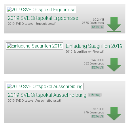
2019 SVE Ortspokal Ergebnisse
69.2 KiB
2575 Downloads
2019_SVE_Ortspokal_Ergebnisse.pdf
DETAILS
Einladung Saugrillen 2019
2019_Saugrillen_A4-Flyer.pdf
149.8 KiB
652 Downloads
DETAILS
2019 SVE Ortspokal Ausschreibung
» Beitrag
2019_SVE_Ortspokal_Ausschreibung.pdf
31.1 KiB
746 Downloads
DETAILS