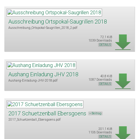
Ausschreibung Ortspokal-Saugrillen 2018
Ausschreibung_Ortspokal-Saugrillen_2018_2.pdf
72.1 KiB
1039 Downloads
DETAILS
Aushang Einladung JHV 2018
40.8 KiB
1087 Downloads
Aushang-Einladung-JHV-2018.pdf
DETAILS
2017 Schuetzenball Ebersgoens
» Beitrag
2017_Schuetzenball_Ebersgoens.pdf
201.1 KiB
1106 Downloads
DETAILS