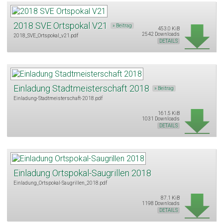
2018 SVE Ortspokal V21
» Beitrag
453.0 KiB
2542 Downloads
2018_SVE_Ortspokal_v21.pdf
DETAILS
Einladung Stadtmeisterschaft 2018
» Beitrag
Einladung-Stadtmeisterschaft-2018.pdf
161.5 KiB
1031 Downloads
DETAILS
Einladung Ortspokal-Saugrillen 2018
Einladung_Ortspokal-Saugrillen_2018.pdf
87.1 KiB
1198 Downloads
DETAILS