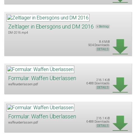
Zeltlager in Ebersgöns und DM 2016
» Beitrag
DM-2016.mp4
8.4 MiB
904 Downloads
DETAILS
Formular: Waffen Überlassen
216.1 KiB
6488 Downloads
waffeueberlassen.pdf
DETAILS
Formular: Waffen Überlassen
216.1 KiB
6488 Downloads
waffeueberlassen.pdf
DETAILS