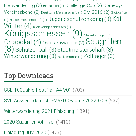
Bierwanderung
(2)
Challenge Cup
(2)
Comedy-
Bikeathlon
(1)
Vereinsabend
(2)
DM 2016
(2)
Deutsche Meisterschaft
(1)
Großkaliber
Kai
Jugendschützenkönig
(3)
(1)
Hessenmeisterschaft
(1)
Winter
(4)
Kreiskönigsschiessen
(1)
Königsschiessen
(9)
Medaillenregen
(1)
Saugrillen
Ortspokal
(4)
Osteraktivwoche
(2)
(8)
Schützenball
(3)
Stadtmeisterschaft
(3)
Winterwanderung
(3)
Zeltlager
(3)
Zapfseminar
(1)
Top Downloads
SSE-100Jahre-FestPlan-A4 V01
(703)
SVE Ausserordentliche-MV-100-Jahre 20220708
(937)
Winterwanderung 2021 Einladung
(1391)
2020 Saugrillen A4 Flyer
(1410)
Einladung JHV 2020
(1477)