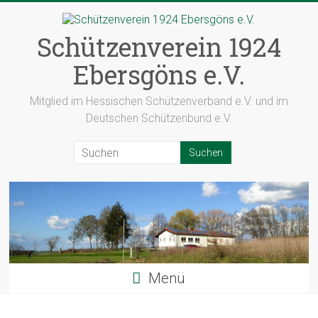
Zum
Inhalt
springen
Schützenverein 1924
Ebersgöns e.V.
Mitglied im Hessischen Schützenverband e.V. und im
Deutschen Schützenbund e.V.
Menü