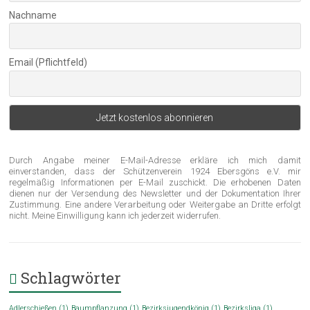
Nachname
Email (Pflichtfeld)
Durch Angabe meiner E-Mail-Adresse erkläre ich mich damit
einverstanden, dass der Schützenverein 1924 Ebersgöns e.V. mir
regelmäßig Informationen per E-Mail zuschickt. Die erhobenen Daten
dienen nur der Versendung des Newsletter und der Dokumentation Ihrer
Zustimmung. Eine andere Verarbeitung oder Weitergabe an Dritte erfolgt
nicht. Meine Einwilligung kann ich jederzeit widerrufen.
Schlagwörter
Adlerschießen
(1)
Baumpflanzung
(1)
Bezirksjugendkönig
(1)
Bezirksliga
(1)