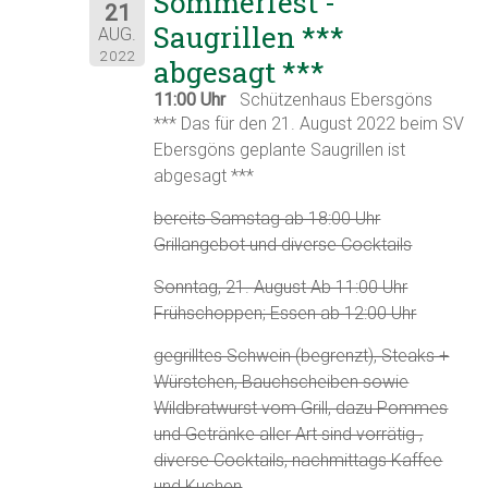
Sommerfest -
21
Saugrillen ***
AUG.
2022
abgesagt ***
11:00 Uhr
Schützenhaus Ebersgöns
*** Das für den 21. August 2022 beim SV
Ebersgöns geplante Saugrillen ist
abgesagt ***
bereits Samstag ab 18:00 Uhr
Grillangebot und diverse Cocktails
Sonntag, 21. August Ab 11:00 Uhr
Frühschoppen; Essen ab 12:00 Uhr
gegrilltes Schwein (begrenzt), Steaks +
Würstchen, Bauchscheiben sowie
Wildbratwurst vom Grill, dazu Pommes
und Getränke aller Art sind vorrätig ,
diverse Cocktails, nachmittags Kaffee
und Kuchen