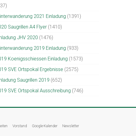
937)
interwanderung 2021 Einladung
(1391)
020 Saugrillen A4 Flyer
(1410)
inladung JHV 2020
(1476)
interwanderung 2019 Einladung
(933)
019 Koenigsschiessen Einladung
(1573)
019 SVE Ortspokal Ergebnisse
(2575)
inladung Saugrillen 2019
(652)
019 SVE Ortspokal Ausschreibung
(746)
eiten
Vorstand
Google-Kalender
Newsletter