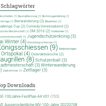
Schlagwörter
lerschießen
(1)
Baumpflanzung
(1)
Bezirksjugendkönig
(1)
Bierwanderung
(2)
zirksliga
(1)
Bikeathlon
(1)
hallenge Cup
(2)
Comedy-Vereinsabend
(2)
DM 2016
(2)
utsche Meisterschaft
(1)
Großkaliber
(1)
Jugendschützenkönig
(3)
ssenmeisterschaft
(1)
ai Winter
(4)
Kreiskönigsschiessen
(1)
Königsschiessen
(9)
Medaillenregen
Ortspokal
(4)
Osteraktivwoche
(2)
)
augrillen
(8)
Schützenball
(3)
tadtmeisterschaft
(3)
Winterwanderung
3)
Zeltlager
(3)
Zapfseminar
(1)
op Downloads
SE-100Jahre-FestPlan-A4 V01
(703)
VE Ausserordentliche-MV-100-Jahre 20220708