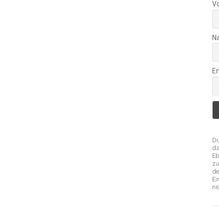
V
N
Em
Du
da
Eb
zu
de
Ei
ni