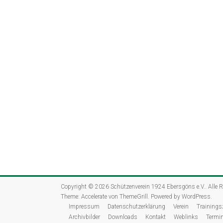
Copyright © 2026
Schützenverein 1924 Ebersgöns e.V.
. Alle 
Theme:
Accelerate
von ThemeGrill. Powered by
WordPress
.
Impressum
Datenschutzerklärung
Verein
Trainings
Archivbilder
Downloads
Kontakt
Weblinks
Termi