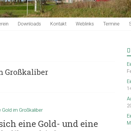
rein
Downloads
Kontakt
Weblinks
Termine
S
E
m Großkaliber
F
E
1
A
2
E
sich eine Gold- und eine
M