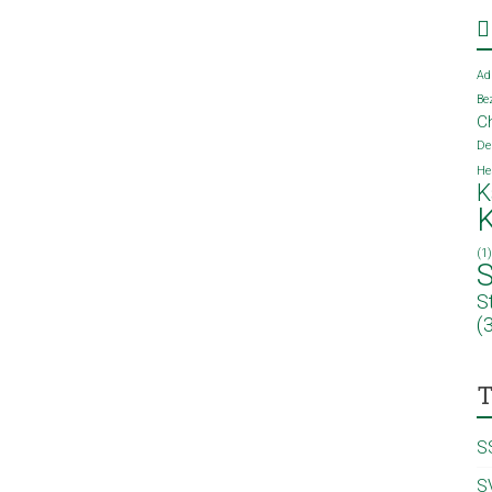
Ad
Be
C
De
He
K
(1
S
S
(
T
S
S