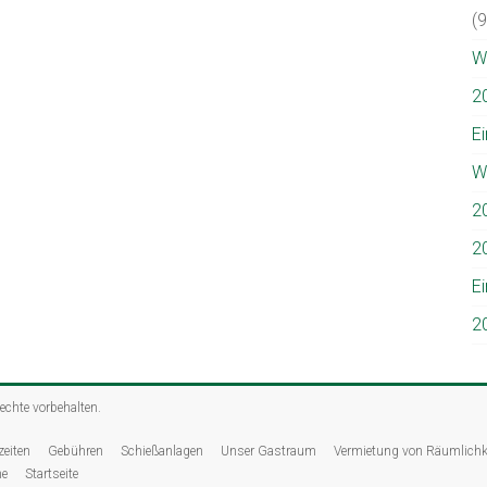
(
W
2
E
W
2
2
E
2
Rechte vorbehalten.
zeiten
Gebühren
Schießanlagen
Unser Gastraum
Vermietung von Räumlichk
ne
Startseite