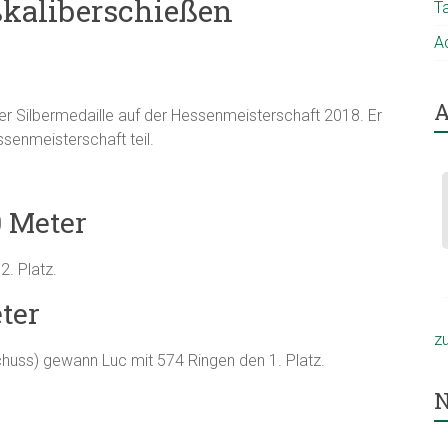
ßkaliberschießen
T
A
A
er Silbermedaille auf der Hessenmeisterschaft 2018. Er
senmeisterschaft teil.
0 Meter
. Platz.
ter
z
chuss) gewann Luc mit 574 Ringen den 1. Platz.
N