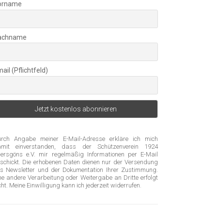
orname
achname
ail (Pflichtfeld)
rch Angabe meiner E-Mail-Adresse erkläre ich mich
mit einverstanden, dass der Schützenverein 1924
ersgöns e.V. mir regelmäßig Informationen per E-Mail
schickt. Die erhobenen Daten dienen nur der Versendung
s Newsletter und der Dokumentation Ihrer Zustimmung.
ne andere Verarbeitung oder Weitergabe an Dritte erfolgt
cht. Meine Einwilligung kann ich jederzeit widerrufen.