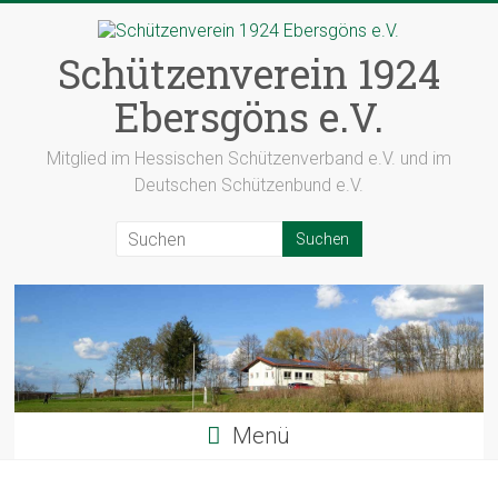
Zum
Inhalt
springen
Schützenverein 1924
Ebersgöns e.V.
Mitglied im Hessischen Schützenverband e.V. und im
Deutschen Schützenbund e.V.
Menü