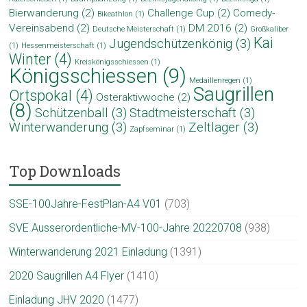
Bierwanderung
(2)
Challenge Cup
(2)
Comedy-
Bikeathlon
(1)
Vereinsabend
(2)
DM 2016
(2)
Deutsche Meisterschaft
(1)
Großkaliber
Kai
Jugendschützenkönig
(3)
(1)
Hessenmeisterschaft
(1)
Winter
(4)
Kreiskönigsschiessen
(1)
Königsschiessen
(9)
Medaillenregen
(1)
Saugrillen
Ortspokal
(4)
Osteraktivwoche
(2)
(8)
Schützenball
(3)
Stadtmeisterschaft
(3)
Winterwanderung
(3)
Zeltlager
(3)
Zapfseminar
(1)
Top Downloads
SSE-100Jahre-FestPlan-A4 V01
(703)
SVE Ausserordentliche-MV-100-Jahre 20220708
(938)
Winterwanderung 2021 Einladung
(1391)
2020 Saugrillen A4 Flyer
(1410)
Einladung JHV 2020
(1477)