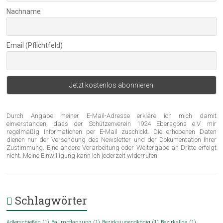
Nachname
Email (Pflichtfeld)
Durch Angabe meiner E-Mail-Adresse erkläre ich mich damit
einverstanden, dass der Schützenverein 1924 Ebersgöns e.V. mir
regelmäßig Informationen per E-Mail zuschickt. Die erhobenen Daten
dienen nur der Versendung des Newsletter und der Dokumentation Ihrer
Zustimmung. Eine andere Verarbeitung oder Weitergabe an Dritte erfolgt
nicht. Meine Einwilligung kann ich jederzeit widerrufen.
Schlagwörter
Adlerschießen
(1)
Baumpflanzung
(1)
Bezirksjugendkönig
(1)
Bezirksliga
(1)