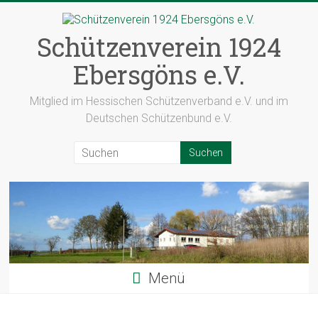
Zum
Inhalt
springen
Schützenverein 1924
Ebersgöns e.V.
Mitglied im Hessischen Schützenverband e.V. und im
Deutschen Schützenbund e.V.
Menü