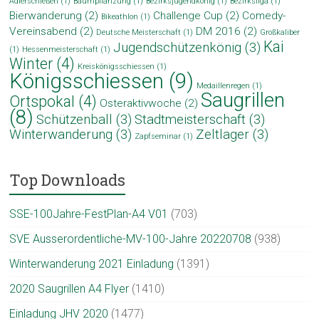
Adlerschießen
(1)
Baumpflanzung
(1)
Bezirksjugendkönig
(1)
Bezirksliga
(1)
Bierwanderung
(2)
Challenge Cup
(2)
Comedy-
Bikeathlon
(1)
Vereinsabend
(2)
DM 2016
(2)
Deutsche Meisterschaft
(1)
Großkaliber
Kai
Jugendschützenkönig
(3)
(1)
Hessenmeisterschaft
(1)
Winter
(4)
Kreiskönigsschiessen
(1)
Königsschiessen
(9)
Medaillenregen
(1)
Saugrillen
Ortspokal
(4)
Osteraktivwoche
(2)
(8)
Schützenball
(3)
Stadtmeisterschaft
(3)
Winterwanderung
(3)
Zeltlager
(3)
Zapfseminar
(1)
Top Downloads
SSE-100Jahre-FestPlan-A4 V01
(703)
SVE Ausserordentliche-MV-100-Jahre 20220708
(938)
Winterwanderung 2021 Einladung
(1391)
2020 Saugrillen A4 Flyer
(1410)
Einladung JHV 2020
(1477)