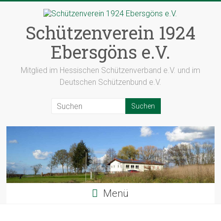
Zum
Inhalt
springen
Schützenverein 1924
Ebersgöns e.V.
Mitglied im Hessischen Schützenverband e.V. und im
Deutschen Schützenbund e.V.
Menü