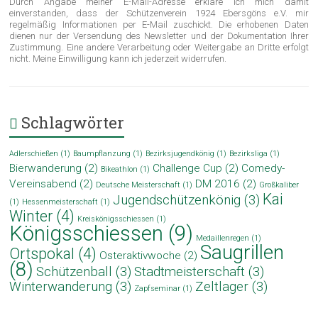
Durch Angabe meiner E-Mail-Adresse erkläre ich mich damit
einverstanden, dass der Schützenverein 1924 Ebersgöns e.V. mir
regelmäßig Informationen per E-Mail zuschickt. Die erhobenen Daten
dienen nur der Versendung des Newsletter und der Dokumentation Ihrer
Zustimmung. Eine andere Verarbeitung oder Weitergabe an Dritte erfolgt
nicht. Meine Einwilligung kann ich jederzeit widerrufen.
Schlagwörter
Adlerschießen
(1)
Baumpflanzung
(1)
Bezirksjugendkönig
(1)
Bezirksliga
(1)
Bierwanderung
(2)
Challenge Cup
(2)
Comedy-
Bikeathlon
(1)
Vereinsabend
(2)
DM 2016
(2)
Deutsche Meisterschaft
(1)
Großkaliber
Kai
Jugendschützenkönig
(3)
(1)
Hessenmeisterschaft
(1)
Winter
(4)
Kreiskönigsschiessen
(1)
Königsschiessen
(9)
Medaillenregen
(1)
Saugrillen
Ortspokal
(4)
Osteraktivwoche
(2)
(8)
Schützenball
(3)
Stadtmeisterschaft
(3)
Winterwanderung
(3)
Zeltlager
(3)
Zapfseminar
(1)