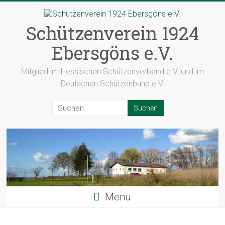
Zum
Inhalt
springen
Schützenverein 1924
Ebersgöns e.V.
Mitglied im Hessischen Schützenverband e.V. und im
Deutschen Schützenbund e.V.
Menü