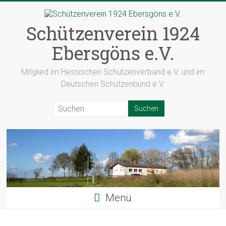
Zum
Inhalt
springen
Schützenverein 1924
Ebersgöns e.V.
Mitglied im Hessischen Schützenverband e.V. und im
Deutschen Schützenbund e.V.
Menü