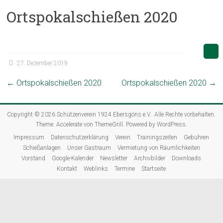
Ortspokalschießen 2020
27. Dezember 2019
←
Ortspokalschießen 2020
Ortspokalschießen 2020
→
Copyright © 2026
Schützenverein 1924 Ebersgöns e.V.
. Alle Rechte vorbehalten.
Theme:
Accelerate
von ThemeGrill. Powered by
WordPress
.
Impressum
Datenschutzerklärung
Verein
Trainingszeiten
Gebühren
Schießanlagen
Unser Gastraum
Vermietung von Räumlichkeiten
Vorstand
Google-Kalender
Newsletter
Archivbilder
Downloads
Kontakt
Weblinks
Termine
Startseite