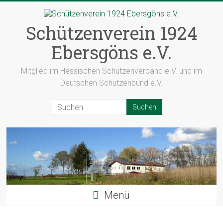
Zum
Inhalt
springen
Schützenverein 1924
Ebersgöns e.V.
Mitglied im Hessischen Schützenverband e.V. und im
Deutschen Schützenbund e.V.
Menü