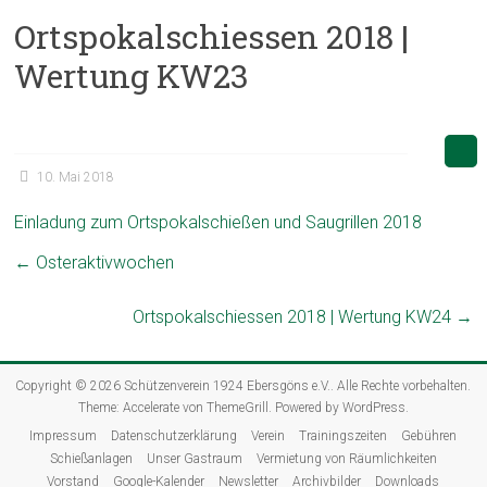
Ortspokalschiessen 2018 |
Wertung KW23
10. Mai 2018
Einladung zum Ortspokalschießen und Saugrillen 2018
←
Osteraktivwochen
Ortspokalschiessen 2018 | Wertung KW24
→
Copyright © 2026
Schützenverein 1924 Ebersgöns e.V.
. Alle Rechte vorbehalten.
Theme:
Accelerate
von ThemeGrill. Powered by
WordPress
.
Impressum
Datenschutzerklärung
Verein
Trainingszeiten
Gebühren
Schießanlagen
Unser Gastraum
Vermietung von Räumlichkeiten
Vorstand
Google-Kalender
Newsletter
Archivbilder
Downloads