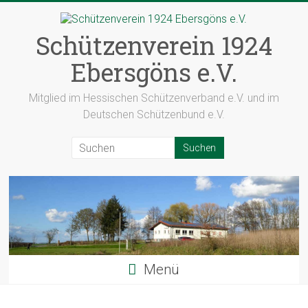
Zum
Inhalt
springen
Schützenverein 1924
Ebersgöns e.V.
Mitglied im Hessischen Schützenverband e.V. und im
Deutschen Schützenbund e.V.
Menü