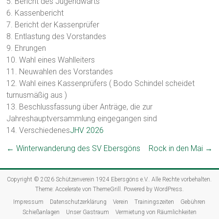
5. Bericht des Jugendwarts
6. Kassenbericht
7. Bericht der Kassenprüfer
8. Entlastung des Vorstandes
9. Ehrungen
10. Wahl eines Wahlleiters
11. Neuwahlen des Vorstandes
12. Wahl eines Kassenprüfers ( Bodo Schindel scheidet
turnusmäßig aus )
13. Beschlussfassung über Anträge, die zur
Jahreshauptversammlung eingegangen sind
14. Verschiedenes
JHV 2026
←
Winterwanderung des SV Ebersgöns
Rock in den Mai
→
Copyright © 2026
Schützenverein 1924 Ebersgöns e.V.
. Alle Rechte vorbehalten.
Theme:
Accelerate
von ThemeGrill. Powered by
WordPress
.
Impressum
Datenschutzerklärung
Verein
Trainingszeiten
Gebühren
Schießanlagen
Unser Gastraum
Vermietung von Räumlichkeiten